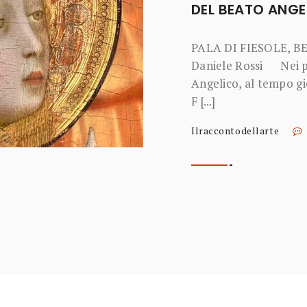
FRIENDS OF FLOR
RESTAURO DI FIR
LUCIA DORI VINCE L
FLORENCE SALONE D
stato consegnato il P
del Restauro di Fi [...]
Ilraccontodellarte