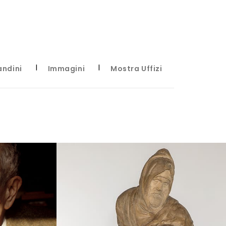
andini
Immagini
Mostra Uffizi