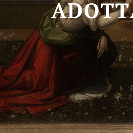
A
D
O
T
T