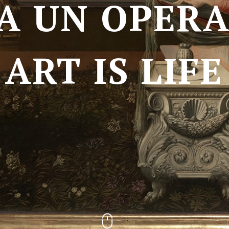
A
U
N
O
P
E
R
ART IS LIFE