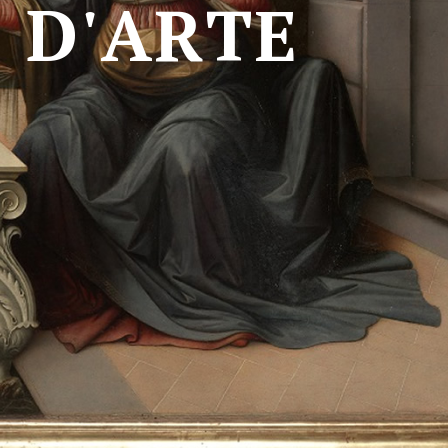
A
D
'
A
R
T
E