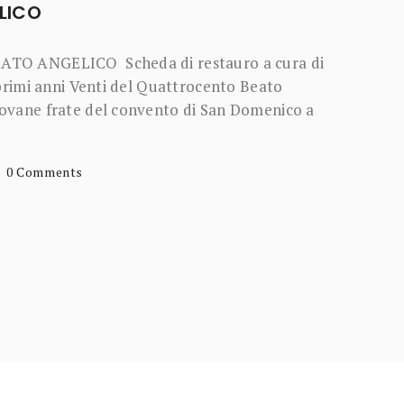
ENCE SALONE DELL’ARTE E DEL
ENZE
’VIII EDIZIONE DEL PREMIO FRIENDS OF
ELL’ARTE E DEL RESTAURO DI FIRENZE È
remio Friends of Florence Salone dell’Arte e
0 Comments