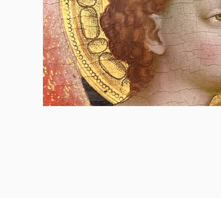
cura di
to
nico a