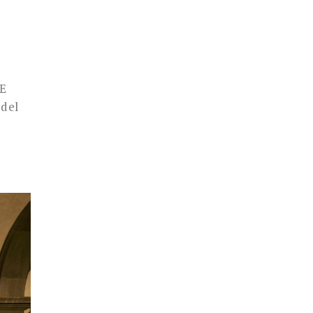
E
 del