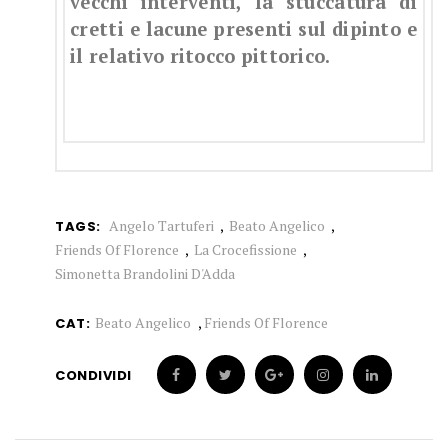
vecchi interventi, la stuccatura di
cretti e lacune presenti sul dipinto e
il relativo ritocco pittorico.
Angelo Tartuferi
Beato Angelico
TAGS:
Friends Of Florence
La Crocefissione
Simonetta Brandolini D'Adda
Beato Angelico
,
Friends Of Florence
CAT:
CONDIVIDI