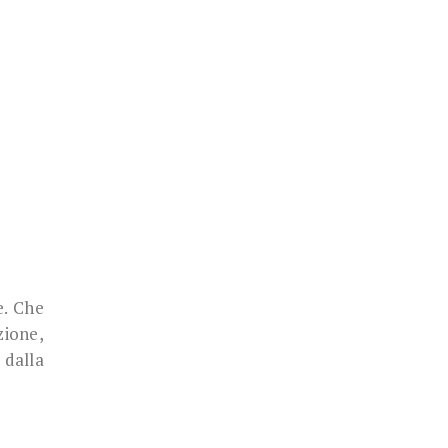
e. Che
zione,
 dalla