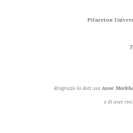
Princeton Univers
T
Ringrazio la dott.ssa
Anne Markha
e di aver riv