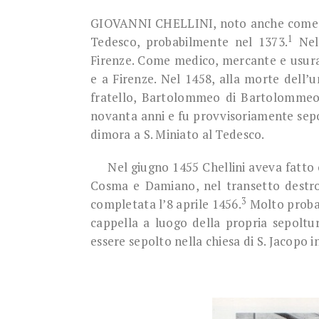
GIOVANNI CHELLINI, noto anche come Gio
1
Tedesco, probabilmente nel 1373.
Nel 
Firenze. Come medico, mercante e usurai
e a Firenze. Nel 1458, alla morte dell’un
fratello, Bartolommeo di Bartolommeo. C
novanta anni e fu provvisoriamente sepol
dimora a S. Miniato al Tedesco.
Nel giugno 1455 Chellini aveva fatto co
Cosma e Damiano, nel transetto destro 
3
completata l’8 aprile 1456.
Molto probab
cappella a luogo della propria sepoltur
essere sepolto nella chiesa di S. Jacopo i