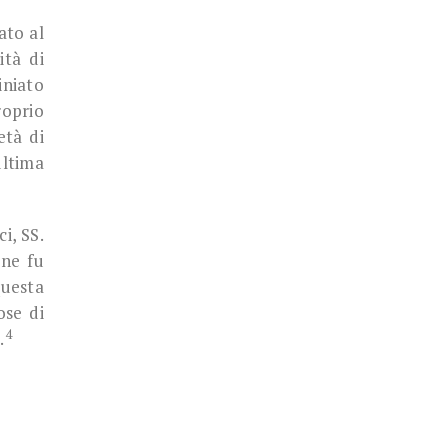
ato al
ità di
iniato
roprio
età di
ultima
i, SS.
ne fu
questa
ose di
4
.