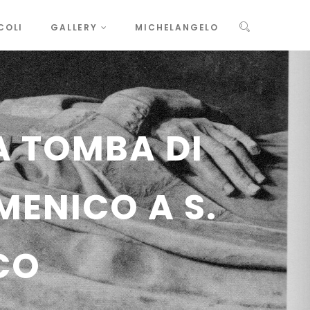
COLI
GALLERY
MICHELANGELO
A TOMBA DI
MENICO A S.
CO