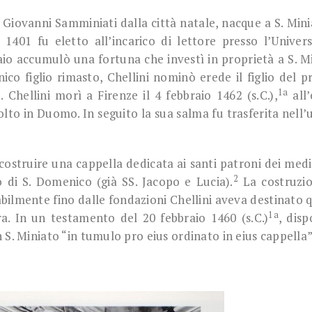
vanni Samminiati dalla città natale, nacque a S. Mini
1401 fu eletto all’incarico di lettore presso l’Univers
o accumulò una fortuna che investì in proprietà a S. M
ico figlio rimasto, Chellini nominò erede il figlio del p
1a
hellini morì a Firenze il 4 febbraio 1462 (s.C.),
all’
to in Duomo. In seguito la sua salma fu trasferita nell’
struire una cappella dedicata ai santi patroni dei medic
2
di S. Domenico (già SS. Jacopo e Lucia).
La costruzio
ilmente fino dalle fondazioni Chellini aveva destinato 
1a
a. In un testamento del 20 febbraio 1460 (s.C.)
, disp
n S. Miniato “in tumulo pro eius ordinato in eius cappella”