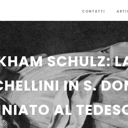
CONTATTI
ARTI
HAM SCHULZ: L
HELLINI IN S. DO
INIATO AL TEDES