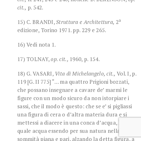
cit.,
p. 542.
a
15) C. BRANDI,
Struttura
e
Architettura,
2
edizione, Torino 1971. pp. 229 e 265.
16) Vedi nota 1.
17) TOLNAY,
op. cit.,
1960, p. 154.
18) G. VASARI,
Vita di Michelangelo,
cit.,
Vol. I, p.
119 [G. II 775] “… ma quattro Prigioni bozzati,
che possano insegnare a cavare de’ marmi le
figure con un modo sicuro da non istorpiare i
sassi, che il modo è questo: che se e’ si pigliassi
una figura di cera o d’altra materia dura e si
mettessi a diacere in una conca d’acqua, la
quale acqua essendo per sua natura nella
sommità piana e pari, alzando la detta figura, a