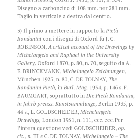
Disegno a carboncino di 108 mm. per 281 mm.
Taglio in verticale a destra dal centro.
3) Il primo a mettere in rapporto la
Pietà
Rondanini
con i disegni di Oxford fu J. C.
ROBINSON,
A critical account of the Drawings by
Michelangelo and Raphael in the University
Gallery,
Oxford 1870, p. 80, n. 70, seguito da A.
E. BRINCKMANN,
Michelangelo Zeichnungen,
München 1925, n. 80, C. DE TOLNAY,
The
Rondanini Pietà,
in
Burl. Mag.
1934, p. 146 s. F.
BAUMGART, soprattutto in
Die Pietà Rondanini,
in Jahrb preuss. Kunstsammlunge,
Berlin 1935, p.
44 s., L. GOLDSCHEIDER,
Michelangelo
Drawings,
London 1951, n. 111, ecc. ecc. Per
l’intera questione vedi GOLDSCHEIDER,
op.
cit., n.
III
e
C. DE TOLNAY,
Michelangelo – The