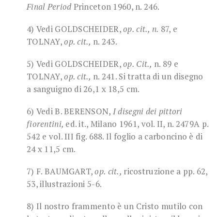
Final Period
Princeton 1960, n. 246.
4) Vedi GOLDSCHEIDER,
op. cit., n.
87, e
TOLNAY,
op. cit.,
n. 243.
5) Vedi GOLDSCHEIDER,
op. Cit.,
n. 89 e
TOLNAY,
op. cit.,
n. 241. Si tratta di un disegno
a sanguigno di 26,1 x 18,5 cm.
6) Vedi B. BERENSON,
I disegni dei pittori
fiorentini,
ed. it., Milano 1961, vol. II, n. 2479A p.
542 e vol. III fig. 688. Il foglio a carboncino è di
24 x 11,5 cm.
7) F. BAUMGART,
op. cit.,
ricostruzione a pp. 62,
53, illustrazioni 5-6.
8) Il nostro frammento è un Cristo mutilo con