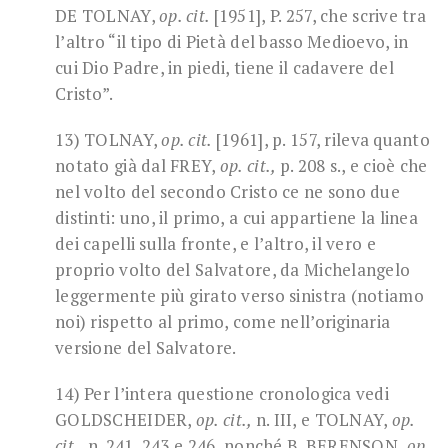
DE TOLNAY,
op. cit.
[1951], P. 257, che scrive tra
l’altro “il tipo di Pietà del basso Medioevo, in
cui Dio Padre, in piedi, tiene il cadavere del
Cristo”.
13) TOLNAY,
op. cit.
[1961], p. 157, rileva quanto
notato già dal FREY,
op. cit.,
p. 208 s., e cioè che
nel volto del secondo Cristo ce ne sono due
distinti: uno, il primo, a cui appartiene la linea
dei capelli sulla fronte, e l’altro, il vero e
proprio volto del Salvatore, da Michelangelo
leggermente più girato verso sinistra (notiamo
noi) rispetto al primo, come nell’originaria
versione del Salvatore.
14) Per l’intera questione cronologica vedi
GOLDSCHEIDER,
op. cit.,
n. III, e TOLNAY,
op.
cit.,
n. 241, 243 e 246, nonché B. BERENSON,
op.