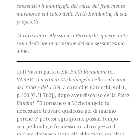
consentito il montaggio del calco del frammento
marmoreo sul calco della Pietà Rondanini, di sua
proprietà.
Al caro amico Alessandro Parronchi, queste note
sono dedicate in occasione del suo sessantesimo
anno.
1) Il Vasari parla della
Pietà Rondanini
(G.
VASARI,
La vita di Michelangelo nelle redazioni
del 1550 e del 1568,
a cura di P. Barocchi, vol. I,
p. l00 [G. II 762]), dopo aver discorso della
Pietà
Bandini
: “E tornando a Michelangelo fu
necessario trovare qualcosa poi di marmo
perché e’ potessi ogni giorno passar tempo
scarpellando, e fu messo un altro pezzo di
marmo dove era stato già abbozzato un’altra