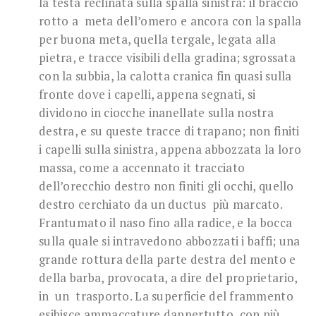
la testa reclinata sulla spalla sinistra: il braccio
rotto a meta dell’omero e ancora con la spalla
per buona meta, quella tergale, legata alla
pietra, e tracce visibili della gradina; sgrossata
con la subbia, la calotta cranica fin quasi sulla
fronte dove i capelli, appena segnati, si
dividono in ciocche inanellate sulla nostra
destra, e su queste tracce di trapano; non finiti
i capelli sulla sinistra, appena abbozzata la loro
massa, come a accennato it tracciato
dell’orecchio destro non finiti gli occhi, quello
destro cerchiato da un ductus più marcato.
Frantumato il naso fino alla radice, e la bocca
sulla quale si intravedono abbozzati i baffi; una
grande rottura della parte destra del mento e
della barba, provocata, a dire del proprietario,
in un trasporto. La superficie del frammento
esibisce ammaccature dappertutto, con più