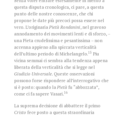
Senza voler entrare estesamente in merito a
questa disputa cronologica, ci pare, a questa
punto delle nostre conoscenze, che chi
propone le date più precoci possa essere nel
vero. L’originaria
Pietà Rondanini
, nel gravoso
annodamento dei movimenti lenti e di sforzo, –
una Pieta crudelissima e pesantissima – non
accenna appieno alla spiccata verticalità
15
dell’ultimo periodo di Michelangelo.
Piu
vicina semmai ci sembra alla tendenza appena
liberata della verticalità che si legge nel
Giudizio Universale
. Queste osservazioni
possono forse rispondere all’interrogativo che
si è posto: quando la
Pietà
fu “abbozzata”,
16
come ci fa sapere Vasari.
La suprema decisione di abbattere il primo
Cristo
fece posto a questa straordinaria