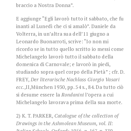
braccio a Nostra Donna”.
E aggiunge “Egli lavorò tutto it sabbato, che fu
inanti al Lunedì che ci si amalò”. Daniele da
Volterra, in un’altra sua dell’11 giugno a
Leonardo Buonarroti, scrive: “Io non mi
ricordo se in tutto quello scritto io messi come
Michelangelo lavorò tutto il sabbato della
domenica di Carnovale; e lavorò in piedi,
studiando sopra quel corpo della Pietà” ; cfr. D.
FREY,
Der literarische Nachlass Giorgio Vasari
ecc.
,II,München 1930, pp. 54 s., 84. Da tutto ciò
si desume essere la
Rondanini
l’opera a cui
Michelangelo lavorava prima della sua morte.
2) K. T. PARKER,
Catalogue of the collection of
Drawings in the Ashmolean Museum, vol.
II:
Italian Schools,
Oxford: 1956, p. 167, n. 339.