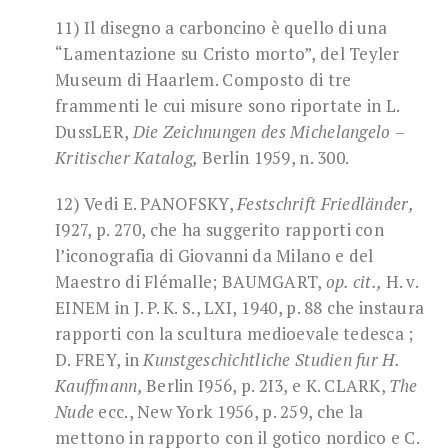
11) Il disegno a carboncino è quello di una
“Lamentazione su Cristo morto”, del Teyler
Museum di Haarlem. Composto di tre
frammenti le cui misure sono riportate in L.
DussLER,
Die Zeichnungen des Michelangelo
–
Kritischer Katalog,
Berlin 1959, n. 300.
12) Vedi E. PANOFSKY,
Festschrift Friedländer,
I927, p. 270, che ha suggerito rapporti con
l’iconografia di Giovanni da Milano e del
Maestro di Flémalle; BAUMGART,
op. cit.,
H. v.
EINEM in J. P. K. S., LXI, 1940, p. 88 che instaura
rapporti con la scultura medioevale tedesca ;
D. FREY, in
Kunstgeschichtliche Studien fur H.
Kauffmann,
Berlin I956, p. 2I3, e K. CLARK,
The
Nude
ecc., New York 1956, p. 259, che la
mettono in rapporto con il gotico nordico e C.