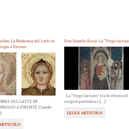
aolini: La Madonna del Latte in
Don Daniele Rossi: La “Virgo lactan
ogio a Firenze
La “Virgo lactans” tra Scrittura ed
NNA DEL LATTE IN
esegesi patristica e […]
BROGIO A FIRENZE Claudio
]
LEGGI ARTICOLO
 ARTICOLO