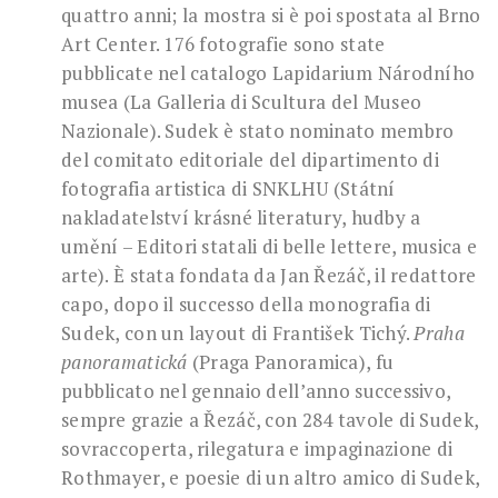
quattro anni; la mostra si è poi spostata al Brno
Art Center. 176 fotografie sono state
pubblicate nel catalogo Lapidarium Národního
musea (La Galleria di Scultura del Museo
Nazionale). Sudek è stato nominato membro
del comitato editoriale del dipartimento di
fotografia artistica di SNKLHU (Státní
nakladatelství krásné literatury, hudby a
umění – Editori statali di belle lettere, musica e
arte). È stata fondata da Jan Řezáč, il redattore
capo, dopo il successo della monografia di
Sudek, con un layout di František Tichý.
Praha
panoramatická
(Praga Panoramica), fu
pubblicato nel gennaio dell’anno successivo,
sempre grazie a Řezáč, con 284 tavole di Sudek,
sovraccoperta, rilegatura e impaginazione di
Rothmayer, e poesie di un altro amico di Sudek,