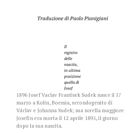
Traduzione di
Paolo Pianigiani
Il
registro
delle
nascite,
in ultima
posizione
quella di
Josef
1896 Josef Vaclav Frantisek Sudek nasce il 17
marzo a Kolín, Boemia, secondogenito di
Václav e Johanna Sudek; sua sorella maggiore
Josefín era morta il 12 aprile 1895, il giorno
dopo la sua nascita.