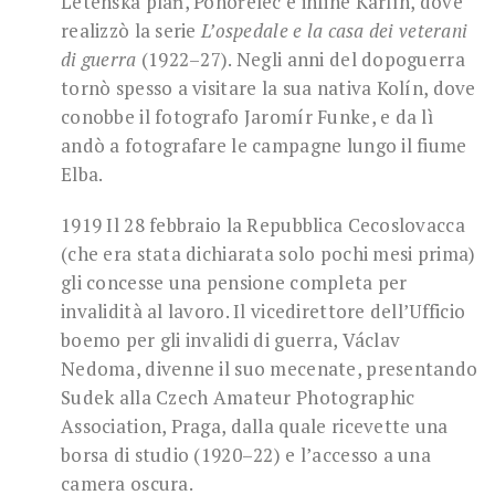
Letenská pláň, Pohořelec e infine Karlín, dove
realizzò la serie
L’ospedale e la casa dei veterani
di guerra
(1922–27). Negli anni del dopoguerra
tornò spesso a visitare la sua nativa Kolín, dove
conobbe il fotografo Jaromír Funke, e da lì
andò a fotografare le campagne lungo il fiume
Elba.
1919 Il 28 febbraio la Repubblica Cecoslovacca
(che era stata dichiarata solo pochi mesi prima)
gli concesse una pensione completa per
invalidità al lavoro. Il vicedirettore dell’Ufficio
boemo per gli invalidi di guerra, Václav
Nedoma, divenne il suo mecenate, presentando
Sudek alla Czech Amateur Photographic
Association, Praga, dalla quale ricevette una
borsa di studio (1920–22) e l’accesso a una
camera oscura.