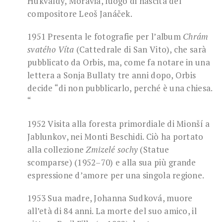
Hukvaldy, Moravia, luogo di nascita del
compositore Leoš Janáček.
1951 Presenta le fotografie per l’album
Chrám
svatého Víta
(Cattedrale di San Vito), che sarà
pubblicato da Orbis, ma, come fa notare in una
lettera a Sonja Bullaty tre anni dopo, Orbis
decide “di non pubblicarlo, perché è una chiesa.
“
1952 Visita alla foresta primordiale di Mionší a
Jablunkov, nei Monti Beschidi. Ciò ha portato
alla collezione
Zmizelé sochy
(Statue
scomparse) (1952–70) e alla sua più grande
espressione d’amore per una singola regione.
1953 Sua madre, Johanna Sudková, muore
all’età di 84 anni. La morte del suo amico, il