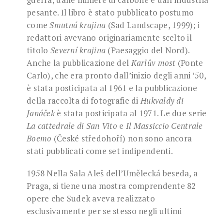
pesante. Il libro è stato pubblicato postumo
come
Smutná krajina
(Sad Landscape, 1999); i
redattori avevano originariamente scelto il
titolo
Severní krajina
(Paesaggio del Nord).
Anche la pubblicazione del
Karlův most
(Ponte
Carlo), che era pronto dall’inizio degli anni ’50,
è stata posticipata al 1961 e la pubblicazione
della raccolta di fotografie di
Hukvaldy di
Janáček
è stata posticipata al 1971. Le due serie
La cattedrale di San Vito
e
Il Massiccio Centrale
Boemo
(České středohoří) non sono ancora
stati pubblicati come set indipendenti.
1958 Nella Sala Aleš dell’Umělecká beseda, a
Praga, si tiene una mostra comprendente 82
opere che Sudek aveva realizzato
esclusivamente per se stesso negli ultimi