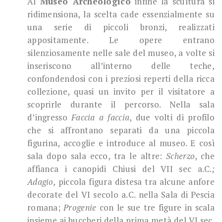
Al
Museo Archeologico
infine la scultura si
ridimensiona, la scelta cade essenzialmente su
una serie di piccoli bronzi, realizzati
appositamente. Le opere entrano
silenziosamente nelle sale del museo, a volte si
inseriscono all’interno delle teche,
confondendosi con i preziosi reperti della ricca
collezione, quasi un invito per il visitatore a
scoprirle durante il percorso. Nella sala
d’ingresso
Faccia a faccia
, due volti di profilo
che si affrontano separati da una piccola
figurina, accoglie e introduce al museo. E così
sala dopo sala ecco, tra le altre:
Scherzo
, che
affianca i canopidi Chiusi del VII sec a.C.
;
Adagio,
piccola figura distesa tra alcune anfore
decorate del VI secolo a.C. nella Sala di Pescia
romana;
Progenie
con le sue tre figure in scala
insieme ai buccheri della prima metà del VI sec.