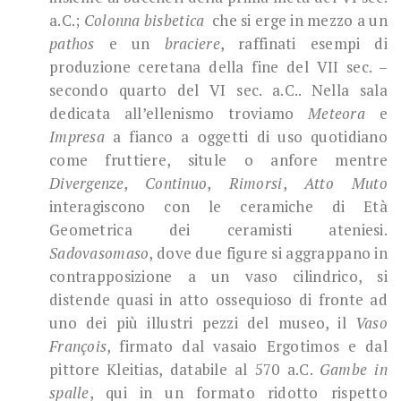
a.C.;
Colonna bisbetica
che si erge in mezzo a un
pathos
e un
braciere
, raffinati esempi di
produzione ceretana della fine del VII sec. –
secondo quarto del VI sec. a.C.. Nella sala
dedicata all’ellenismo troviamo
Meteora
e
Impresa
a fianco a oggetti di uso quotidiano
come fruttiere, situle o anfore mentre
Divergenze
,
Continuo
,
Rimorsi
,
Atto Muto
interagiscono con le ceramiche di Età
Geometrica dei ceramisti ateniesi.
Sadovasomaso
, dove due figure si aggrappano in
contrapposizione a un vaso cilindrico, si
distende quasi in atto ossequioso di fronte ad
uno dei più illustri pezzi del museo, il
Vaso
François
, firmato dal vasaio Ergotimos e dal
pittore Kleitias, databile al 570 a.C.
Gambe in
spalle
, qui in un formato ridotto rispetto