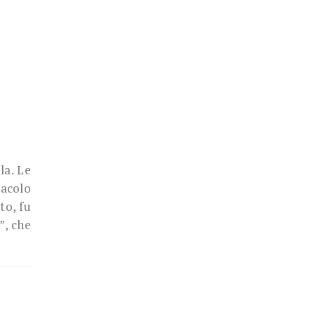
la. Le
racolo
to, fu
”, che