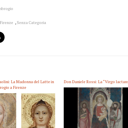
mbrogio
Firenze
,
Senza Categoria
aolini: La Madonna del Latte in
Don Daniele Rossi: La “Virgo lactan
ogio a Firenze