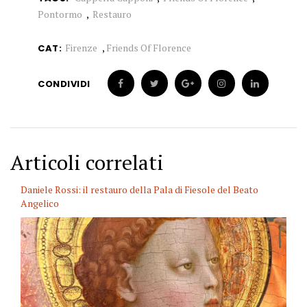
Pontormo
Restauro
Firenze
,
Friends Of Florence
CAT:
CONDIVIDI
Articoli correlati
Daniele Rossi: il restauro della Pala di Fiesole del Beato
Angelico