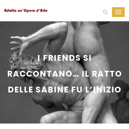
Navig
Toggl
I FRIENDS SI
RACCONTANO… IL RATTO
DELLE SABINE FU L’INIZIO